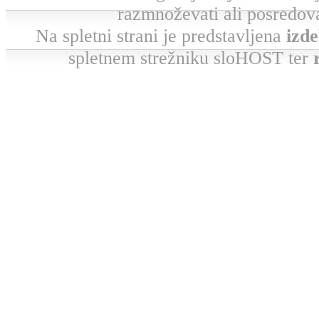
razmnoževati ali posredova
Na spletni strani je predstavljena
izde
spletnem strežniku sloHOST ter