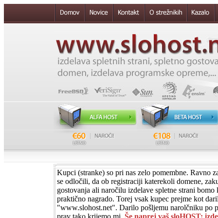
Kupci (stranke) so pri nas zelo pomembne. Ravno z
se odločili, da ob registraciji katerekoli domene, za
gostovanja ali naročilu izdelave spletne strani bomo 
praktično nagrado. Torej vsak kupec prejme kot dari
"www.slohost.net". Darilo pošljemu narolčniku po poš
prav tako krijemo mi.
Še naprej vaš sloHOST: izdel