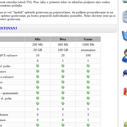
sti omrežja (okoli 5%). Prav tako v primeru težav in tehnične podpore smo vedno
kontaktne podatke.
s ni več "tipskih" spletnih gostovanj pa priporočamo, da pošljete povpraševanje in na
te spletno gostovanje, pa bomo pripravili individualno ponudbo. Neke okvirne cene pa si
aketov gostovanj.
GOSTOVANJ
Alfa
Beta
Gama
200 Mb
400 Mb
1000 Mb
20 GB
100 GB
neomejeno
AP E-računov
10
20
100
0
1
1
l. pošte
čunov
a e-računov
nov
ik
 - spamassasin
el. pošte
0
0
5
 domen
0
1
3
omen
0
0
1
en