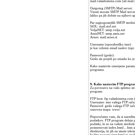
mail.vašadomena.com (ali mail.s
Outgoing (SMTP) Mail server:
Vnesti morate SMTP Mail server,
lahko pa jih dobite na njihovi spl
Par najpogostejših SMTP strežn
SiOL: mail.siol.net
VoljaNET: smtp.volja.net
AmisNET: smtp.amis.net
Arnes: mail.arnes.si
Username (uporabniško ime):
je kar celoten email naslov (np
Password (geslo):
Geslo ste prejeli po emailu ko je
Kako nastavite omenjene parame
programa.
9. Kako nastavim FTP progra
Za povezavo na vašo spletno stra
program:
FTP host: ftp.vašadomena.com (l
Username: ime vašega FTP raču
Password: geslo vašega FTP rač
osnovna mapa: www/
Priporočamo vam, da si naredite 
podatkov. FTP program deluje po
podatki, ki so na vašem strežnik
poimenovati index.html , .htm ali
direktorija, ki jih ne smete izbri
bodite pozorni (test.html ni e