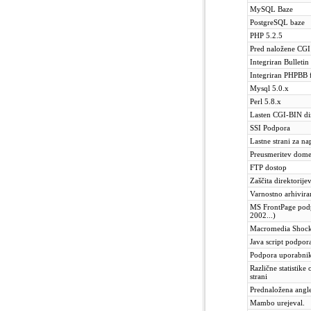
MySQL Baze
PostgreSQL baze
PHP 5.2.5
Pred naložene CGI 
Integriran Bulleti
Integriran PHPBB
Mysql 5.0.x
Perl 5.8.x
Lasten CGI-BIN dir
SSI Podpora
Lastne strani za n
Preusmeritev dom
FTP dostop
Zaščita direktorije
Varnostno arhivira
MS FrontPage pod
2002...)
Macromedia Shoc
Java script podpor
Podpora uporabn
Različne statistike
strani
Prednaložena angle
Mambo urejeval.