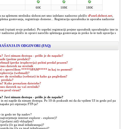
60€
108€
180€
a na spletnem strežniku slohost.net smo izdelano nadzorno ploščo
sPanel.slohost.net
,
spletna gostovanja, registrirajo domene... Registracija uporabnika in uporaba nadzorne
rati (vpisati svoje podatke). Po uspešni registraciji prejme uporabnik uporabnipko ime in
 v nadzorno ploščo in opravi naročilo spletnega gostovanja in preko le-te tudi upravlja s
AŠANJA IN ODGOVORI (FAQ)
a? Javi nimam dostopa - prišlo je do napake?
maile (poštne predale)?
ebmail (preko iexplorerja) poštni predal prazen?
enos datotek na strežnik
le) s sporočilom *****SPAM***** in kaj to pomeni?
explorerja (webmail)?
opov do strežnika (webstat) in kako ga pogledam?
 predala?
m? Kako prenašam datoteke?
nos datotek na vaš strežnik?
ren pred virusi?
a? Javi nimam dostopa - prišlo je do napake?
 in mi napiše da nimam dostopa. Po 10-ih poskusih mi da da vpišem UI in geslo pol pa
o napake pri otpiranju FTP-ja?
in geslo ter ftp naslov?
ajverjetneje internet explorer - explorer)?
l (požarni zid) vklopljen?
repreča (če ga imaš inštaliranega)?
 restrikcije (če ga imaš inštaliranega)?