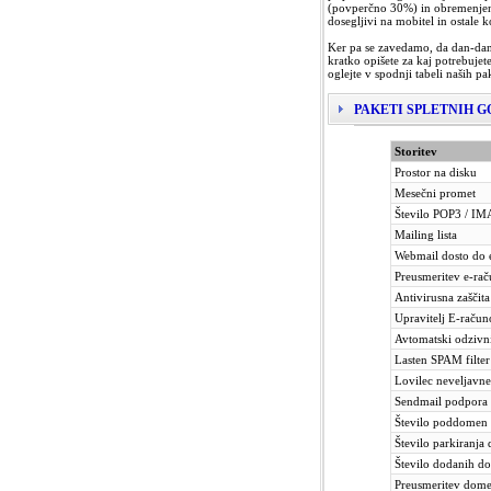
(povperčno 30%) in obremenjeno
dosegljivi na mobitel in ostale 
Ker pa se zavedamo, da dan-dane
kratko opišete za kaj potrebuje
oglejte v spodnji tabeli naših p
PAKETI SPLETNIH 
Storitev
Prostor na disku
Mesečni promet
Število POP3 / IM
Mailing lista
Webmail dosto do e
Preusmeritev e-ra
Antivirusna zaščit
Upravitelj E-raču
Avtomatski odzivn
Lasten SPAM filter
Lovilec neveljavne 
Sendmail podpora
Število poddomen
Število parkiranja
Število dodanih d
Preusmeritev dom