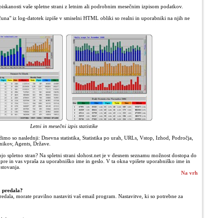
obiskanosti vaše spletne strani z letnim ali podrobnim mesečnim izpisom podatkov.
čuna" iz log-datotek izpiše v smiselni HTML obliki so realni in uporabniki na njih ne
Letni in mesečni izpis statistike
dimo so naslednji: Dnevna statistika, Statistika po urah, URLs, Vstop, Izhod, Področja,
nikov, Agents, Države.
ojo spletno stran? Na spletni strani slohost.net je v desnem seznamu možnost dostopa do
dpre in vas vpraša za uporabniško ime in geslo. V ta okna vpišete uporabniško ime in
stovanja.
Na vrh
 predala?
edala, morate pravilno nastaviti vaš email program. Nastavitve, ki so potrebne za