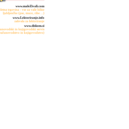
www.maleZivali.com
pletna trgovina - vse za vaše hišne
ljubljenčke (pse, muce, ribe ...)
www.Lektoriranje.info
zahvala za lektoriranje
www.diskom.si
unovodski in knjigovodski servis
računovodstvo in knjigovodstvo)