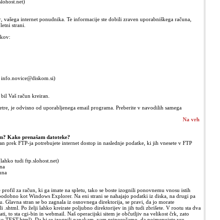
lohost.net)
 vašega internet ponudnika. Te informacije ste dobili zraven uporabniškega računa,
etni strani.
ikov:
r. info.novice@diskom.si)
 bil Vaš račun kreiran.
tre, je odvisno od uporabljenega email programa. Preberite v navodilih samega
Na vrh
m? Kako prenašam datoteke?
n prek FTP-ja potrebujete internet dostop in naslednje podatke, ki jih vnesete v FTP
ahko tudi ftp.slohost.net)
na
una
profil za račun, ki ga imate na spletu, tako se boste izognili ponovnemu vnosu istih
dobno kot Windows Explorer. Na eni strani se nahajajo podatki iz diska, na drugi pa
u. Glavna stran se bo zagnala iz osnovnega direktorija, se pravi, da jo morate
 .shtml. Po želji lahko kreirate poljubno direktorijev in jih tudi zbrišete. V rootu sta dva
sati, to sta cgi-bin in webmail. Naš operacijski sitem je občutljiv na velikost črk, zato
nako TEST.html). Da bi se izognili napakam, vam priporočamo, da poimenujete vse