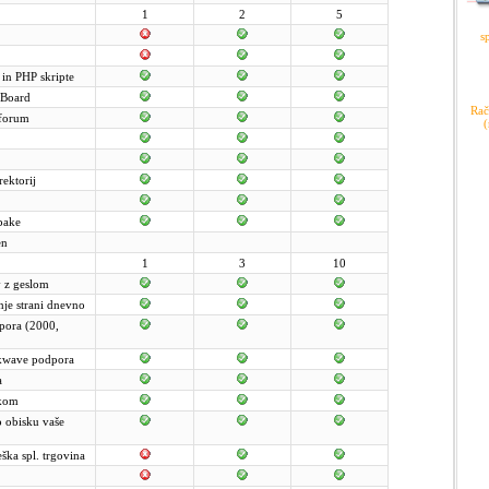
1
2
5
s
in PHP skripte
n Board
Rač
 forum
(
ektorij
apake
en
1
3
10
v z geslom
nje strani dnevno
pora (2000,
kwave podpora
a
ikom
 o obisku vaše
ška spl. trgovina