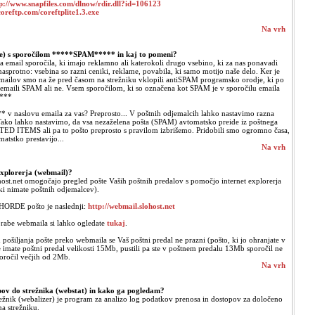
p://www.snapfiles.com/dlnow/rdir.dll?id=106123
.coreftp.com/coreftplite1.3.exe
Na vrh
le) s sporočilom *****SPAM***** in kaj to pomeni?
a email sporočila, ki imajo reklamno ali katerokoli drugo vsebino, ki za nas ponavadi
asprotno: vsebina so razni ceniki, reklame, povabila, ki samo motijo naše delo. Ker je
emailov smo na že pred časom na strežniku vklopili antiSPAM programsko orodje, ki po
o emaili SPAM ali ne. Vsem sporočilom, ki so označena kot SPAM je v sporočilu emaila
***
 naslovu emaila za vas? Preprosto... V poštnih odjemalcih lahko nastavimo razna
 Tako lahko nastavimo, da vsa nezaželena pošta (SPAM) avtomatsko preide iz poštnega
D ITEMS ali pa to pošto preprosto s pravilom izbrišemo. Pridobili smo ogromno časa,
matstko prestavijo...
Na vrh
explorerja (webmail)?
host.net omogočajo pregled pošte Vaših poštnih predalov s pomočjo internet explorerja
ki nimate poštnih odjemalcev).
 HORDE pošto je naslednji:
http://webmail.slohost.net
rabe webmaila si lahko ogledate
tukaj
.
pošiljanja pošte preko webmaila se Vaš poštni predal ne prazni (pošto, ki jo ohranjate v
e imate poštni predal velikosti 15Mb, pustili pa ste v poštnem predalu 13Mb sporočil ne
poročil večjih od 2Mb.
Na vrh
opov do strežnika (webstat) in kako ga pogledam?
strežnik (webalizer) je program za analizo log podatkov prenosa in dostopov za določeno
na strežniku.