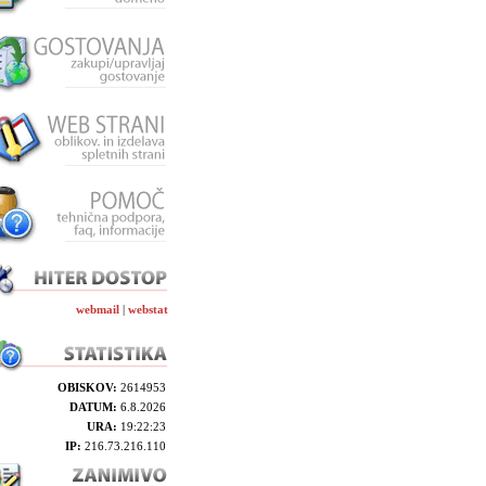
webmail
|
webstat
OBISKOV:
2614953
DATUM:
6.8.2026
URA:
19:22:23
IP:
216.73.216.110