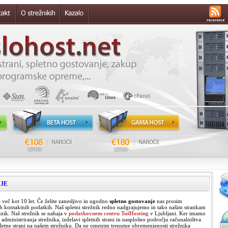
JE
več kot 10 let. Če želite zanesljivo in ugodno
spletno gostovanje
nas prosim
lih kontaktnih podatkih. Naš spletni strežnik redno nadgrajujemo in tako našim strankam
žnik. Naš strežnik se nahaja v
podatkovnem centru TušHosting
v Ljubljani. Ker imamo
ministriranja strežnika, izdelavi spletnih strani in nasplošno področju računalništva
etne strani na našem strežniku. Da ne omenim trenutne obremenjenosti strežnika