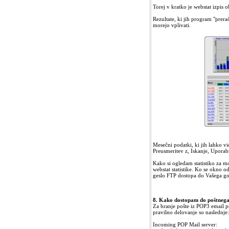
Torej v kratko je webstat izpis 
Rezultate, ki jih program "prera
morejo vplivati.
Mesečni podatki, ki jih lahko vi
Preusmeritev z, Iskanje, Uporab
Kako si ogledam statistiko za m
webstat statistike. Ko se okno o
geslo FTP dostopa do Vašega go
8. Kako dostopam do poštnega
Za branje pošte iz POP3 email pr
pravilno delovanje so naslednje:
Incoming POP Mail server: