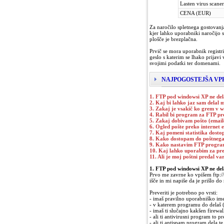
Lasten virus scaner
CENA (EUR)
Za naročilo spletnega gostovanj
kjer lahko uporabniki naročijo 
plošče je brezplačna.
Prvič se mora uporabnik registri
geslo s katerim se lhako prijavi
svojimi podatki ter domenami.
NAJPOGOSTEJŠA VPR
1. FTP pod windowsi XP ne del
2. Kaj bi lahko jaz sam delal 
3. Zakaj je vsakič ko grem v w
4. Rabil bi program za FTP pr
5. Zakaj dobivam pošto (emai
6. Ogled pošte preko internet 
7. Kaj pomeni statistika dost
8. Kako dostopam do poštnega
9. Kako nastavim FTP progra
10. Kaj lahko uporabim za pre
11. Ali je moj poštni predal va
1. FTP pod windowsi XP ne del
Prvo me zavrne ko vpišem ftp://
išče in mi napiše da je prišlo d
Preveriti je potrebno po vrsti:
- imaš pravilno uporabniško ime 
- v katerem programu do delaš (n
- imaš ti slučajno kakšen firewal
- ali ti antivirusni program to p
- ali ti antispam program dela te