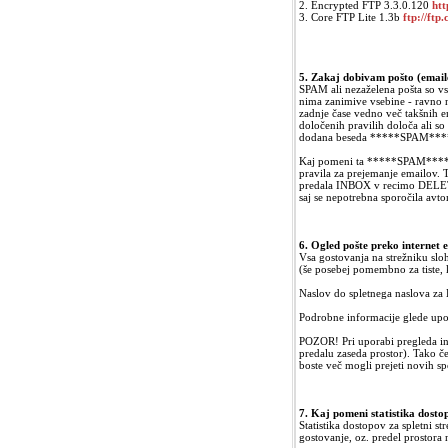
2. Encrypted FTP 3.3.0.120
htt
3. Core FTP Lite 1.3b
ftp://ftp
5. Zakaj dobivam pošto (emai
SPAM ali nezaželena pošta so vs
nima zanimive vsebine - ravno n
zadnje čase vedno več takšnih 
določenih pravilih določa ali s
dodana beseda *****SPAM***
Kaj pomeni ta *****SPAM***** v
pravila za prejemanje emailov.
predala INBOX v recimo DELETE
saj se nepotrebna sporočila avto
6. Ogled pošte preko internet 
Vsa gostovanja na strežniku slo
(še posebej pomembno za tiste, 
Naslov do spletnega naslova za
Podrobne informacije glede upo
POZOR! Pri uporabi pregleda in 
predalu zaseda prostor). Tako č
boste več mogli prejeti novih s
7. Kaj pomeni statistika dost
Statistika dostopov za spletni 
gostovanje, oz. predel prostora 