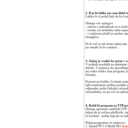
2. Kaj bi lahko jaz sam delal 
Lahko bi ti podal link da bi ti
Obstaja več razlogov:
- enkrat v prihodnosti se ti zruši
- recimo na strežniku neka nap
- v nadzorni plošči je možno spr
dosegljiva
Pa še več je teh stvari zakaj raj
po emailu in bo urejeno...
3. Zakaj je vsakič ko grem v w
V poštnih predalih na spletnem s
izbriše. V primeru da uporablja
saj vsako toliko časa program, k
brisanje.
Pozorni pa bodite, če imate nast
njih nastavljene poštne predale 
odjemalec pošte (lokalni računal
računalniku, ne pa več na splet
4. Rabil bi program za FTP pr
Obstaja ogromno različnih FTP 
žalost jih je večina plačljivih,
in koristni - poleg tega pa za nji
Nekaj programov in naslovov:
1. SmartFTP 1.0 Build 981
http