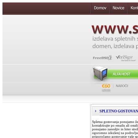
SPLETNO GOSTOVAN
Spletna gostovanja ponujamo že 
kontaktirajte po emailu ali osta
ponujamo zanesljiv in hiter stre
ogoromno izkušenj na področju ad
priporočamo gostovanje vaše spl