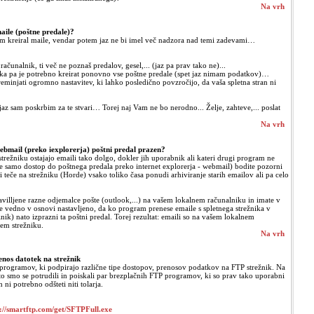
Na vrh
maile (poštne predale)?
 sam kreiral maile, vendar potem jaz ne bi imel več nadzora nad temi zadevami…
 računalnik, ti več ne poznaš predalov, gesel,... (jaz pa prav tako ne)...
aka pa je potrebno kreirat ponovno vse poštne predale (spet jaz nimam podatkov)…
eminjati ogromno nastavitev, ki lahko posledično povzročijo, da vaša spletna stran ni
e jaz sam poskrbim za te stvari… Torej naj Vam ne bo nerodno... Želje, zahteve,... poslat
Na vrh
ebmail (preko iexplorerja) poštni predal prazen?
trežniku ostajajo emaili tako dolgo, dokler jih uporabnik ali kateri drugi program ne
te samo dostop do poštnega predala preko internet explorerja - webmail) bodite pozorni
i teče na strežniku (Horde) vsako toliko časa ponudi arhiviranje starih emailov ali pa celo
avilljene razne odjemalce pošte (outlook,...) na vašem lokalnem računalniku in imate v
je vedno v osnovi nastavljeno, da ko program prenese emaile s spletnega strežnika v
nik) nato izprazni ta poštni predal. Torej rezultat: emaili so na vašem lokalnem
nem strežniku.
Na vrh
enos datotek na strežnik
programov, ki podpirajo različne tipe dostopov, prenosov podatkov na FTP strežnik. Na
 zato smo se potrudili in poiskali par brezplačnih FTP programov, ki so prav tako uporabni
h ni potrebno odšteti niti tolarja.
://smartftp.com/get/SFTPFull.exe