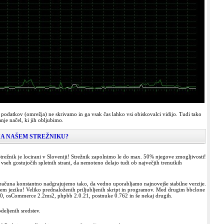
odatkov (omrežja) ne skrivamo in ga vsak čas lahko vsi obiskovalci vidijo. Tudi tako
nje načel, ki jih obljubimo.
NA NAŠEM STREŽNIKU?
trežnik je locirani v Sloveniji! Strežnik zapolnimo le do max. 50% njegove zmogljivosti!
vseh gostujočih spletnih strani, da nemoteno delajo tudi ob največjih trenutkih
 računa konstantno nadgrajujemo tako, da vedno uporabljamo najnovejše stabilne verzije.
skem jeziku! Veliko prednaloženih priljubljenih skript in programov. Med drugim bbclone
.0, osCommerce 2.2ms2, phpbb 2.0.21, postnuke 0.762 in še nekaj drugih.
eljenih sredstev.