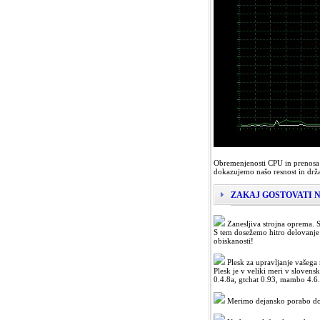
Obremenjenosti CPU in prenosa p
dokazujemo našo resnost in drža
ZAKAJ GOSTOVATI 
Zanesljiva strojna oprema. S
S tem dosežemo hitro delovanje 
obiskanosti!
Plesk za upravljanje vašega
Plesk je v veliki meri v sloven
0.4.8a, gtchat 0.93, mambo 4.6
Merimo dejansko porabo dod