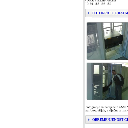
(DNS2) ns2.slohost.net
IP: 91.185.196.152
FOTOGRAFIJE DATA
Fotografije so narejene z GSM N
na fotografijah; vključno z mano
OBREMENJENOST CP