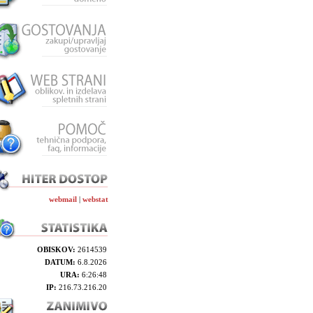
webmail
|
webstat
OBISKOV:
2614539
DATUM:
6.8.2026
URA:
6:26:48
IP:
216.73.216.20