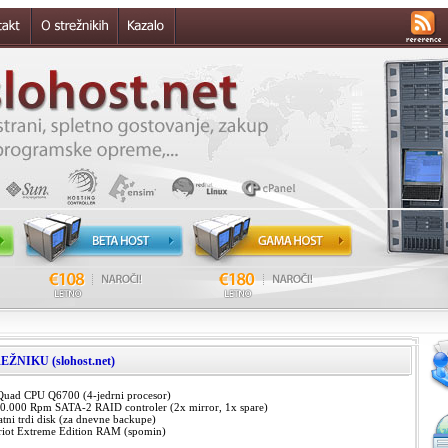
NIKU (slohost.net)
 Quad CPU Q6700 (4-jedrni procesor)
0.000 Rpm SATA-2 RAID controler (2x mirror, 1x spare)
ni trdi disk (za dnevne backupe)
riot Extreme Edition RAM (spomin)