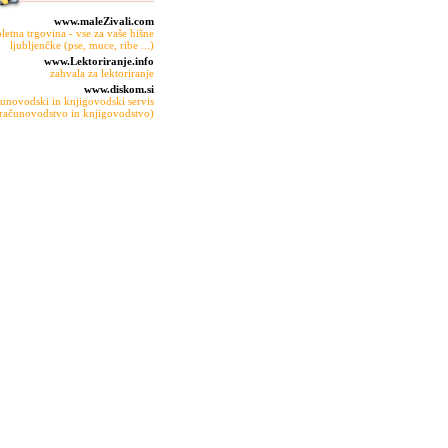
www.maleZivali.com
pletna trgovina - vse za vaše hišne
ljubljenčke (pse, muce, ribe ...)
www.Lektoriranje.info
zahvala za lektoriranje
www.diskom.si
unovodski in knjigovodski servis
računovodstvo in knjigovodstvo)