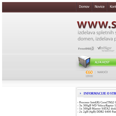
INFORMACIJE O STREŽ
- Procesor Intel(R) Core(TM)2
- 3x 300gB WD VelocyRaptor 1
- 1x 500gB Maxtor SATA2 dodat
- 2x 2gB (4gB) DDR2 6400 Pat