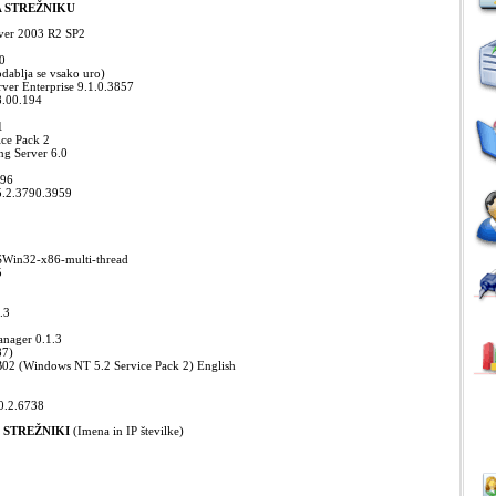
 STREŽNIKU
ver 2003 R2 SP2
.0
dablja se vsako uro)
ver Enterprise 9.1.0.3857
8.00.194
1
ice Pack 2
ng Server 6.0
.96
5.2.3790.3959
MSWin32-x86-multi-thread
5
.3
nager 0.1.3
87)
02 (Windows NT 5.2 Service Pack 2) English
.0.2.6738
 STREŽNIKI
(Imena in IP številke)