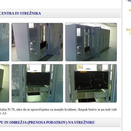
s
CENTRA IN STREŽNIKA
Rač
(
okia N-70, tako da se opravičujemo za manjšo kvaliteto. Ampak bistvo se pa tudi vidi
 ;);).
U IN OMREŽJA (PRENOSA PODATKOV) NA STREŽNIKU