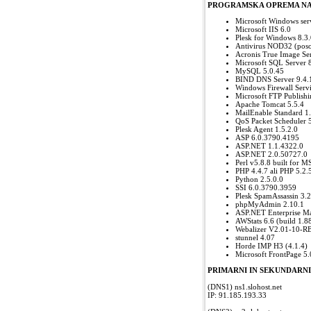
PROGRAMSKA OPREMA NA
Microsoft Windows ser
Microsoft IIS 6.0
Plesk for Windows 8.3
Antivirus NOD32 (poso
Acronis True Image Ser
Microsoft SQL Server 
MySQL 5.0.45
BIND DNS Server 9.4.
Windows Firewall Serv
Microsoft FTP Publishi
Apache Tomcat 5.5.4
MailEnable Standard 1
QoS Packet Scheduler 
Plesk Agent 1.5.2.0
ASP 6.0.3790.4195
ASP.NET 1.1.4322.0
ASP.NET 2.0.50727.0
Perl v5.8.8 built for 
PHP 4.4.7 ali PHP 5.2.
Python 2.5.0.0
SSI 6.0.3790.3959
Plesk SpamAssassin 3.2
phpMyAdmin 2.10.1
ASP.NET Enterprise Ma
AWStats 6.6 (build 1.8
Webalizer V2.01-10-RB
stunnel 4.07
Horde IMP H3 (4.1.4)
Microsoft FrontPage 5
PRIMARNI IN SEKUNDARNI
(DNS1) ns1.slohost.net
IP: 91.185.193.33