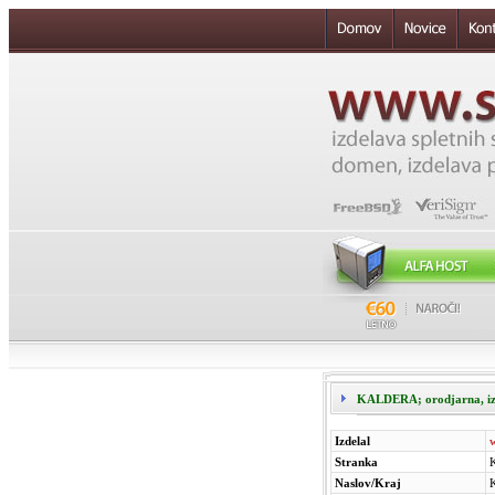
KALDERA; orodjarna, izde
Izdelal
Stranka
K
Naslov/Kraj
K