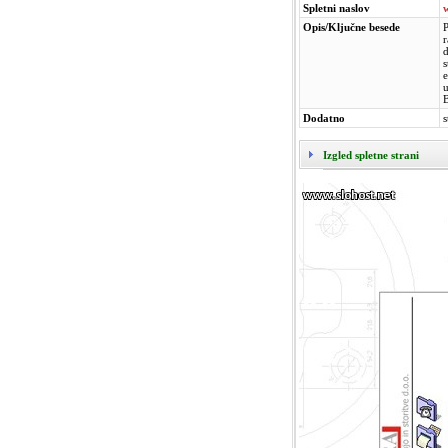
Spletni naslov
Opis/Ključne besede
P
r
d
s
e
u
B
Dodatno
s
Izgled spletne strani