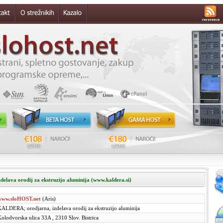
lava orodij za ekstruzijo aluminija (www.kaldera.si)
www.sloHOST.net
(Aris)
ALDERA; orodjarna, izdelava orodij za ekstruzijo aluminija
olodvorska ulica 33A , 2310 Slov. Bistrica