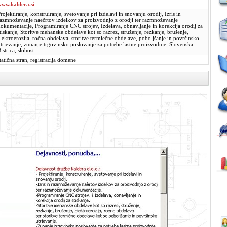
www.kaldera.si
rojektiranje, konstruiranje, svetovanje pri izdelavi in snovanju orodij, Izris in
azmnoževanje naečrtov izdelkov za proizvodnjo z orodji ter razmnoževanje
okumentacije, Programiranje CNC strojev, Izdelava, obnavljanje in korekcija orodij za
tiskanje, Storitve mehanske obdelave kot so razrez, struženje, rezkanje, brušenje,
lektroerozija, ročna obdelava, storitve termiečne obdelave, poboljšanje in površinsko
trjevanje, zunanje trgovinsko poslovanje za potrebe lastne proizvodnje, Slovenska
istrica, slohost
tatična stran, registracija domene