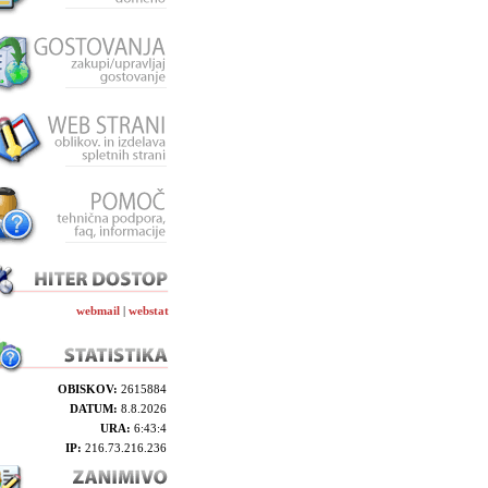
webmail
|
webstat
OBISKOV:
2615884
DATUM:
8.8.2026
URA:
6:43:4
IP:
216.73.216.236