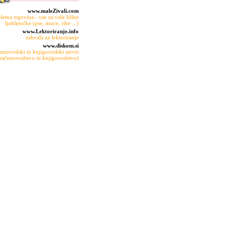
www.maleZivali.com
pletna trgovina - vse za vaše hišne
ljubljenčke (pse, muce, ribe ...)
www.Lektoriranje.info
zahvala za lektoriranje
www.diskom.si
unovodski in knjigovodski servis
računovodstvo in knjigovodstvo)