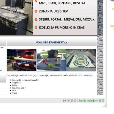
s
Rač
(
16.06.2013
[Število ogledov: 461]