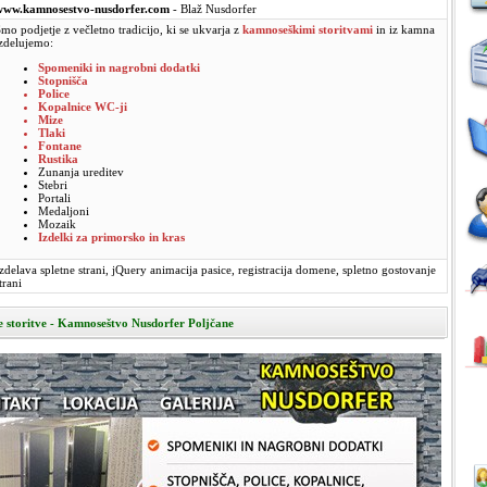
www.kamnosestvo-nusdorfer.com
- Blaž Nusdorfer
mo podjetje z večletno tradicijo, ki se ukvarja z
kamnoseškimi storitvami
in iz kamna
zdelujemo:
Spomeniki in nagrobni dodatki
Stopnišča
Police
Kopalnice WC-ji
Mize
Tlaki
Fontane
Rustika
Zunanja ureditev
Stebri
Portali
Medaljoni
Mozaik
Izdelki za primorsko in kras
zdelava spletne strani, jQuery animacija pasice, registracija domene, spletno gostovanje
trani
 storitve - Kamnoseštvo Nusdorfer Poljčane