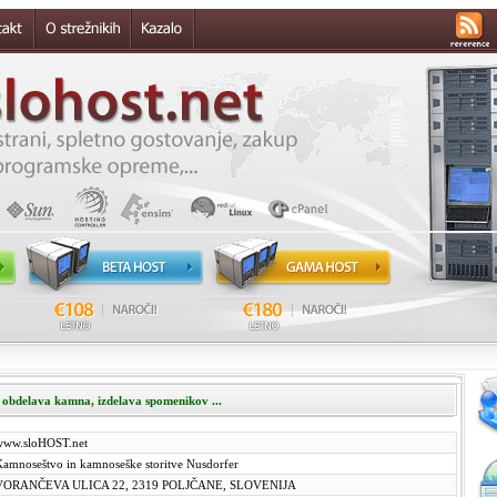
obdelava kamna, izdelava spomenikov ...
www.sloHOST.net
amnoseštvo in kamnoseške storitve Nusdorfer
VORANČEVA ULICA 22, 2319 POLJČANE, SLOVENIJA