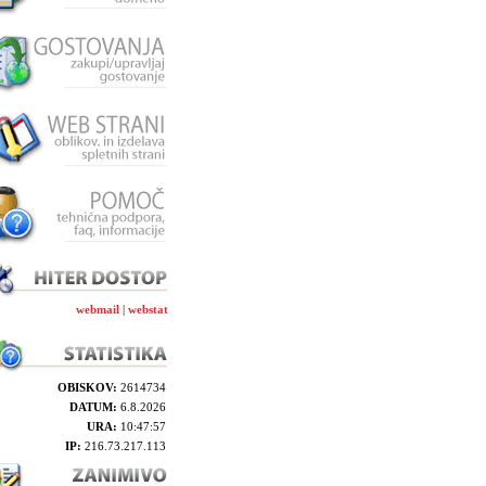
webmail
|
webstat
OBISKOV:
2614734
DATUM:
6.8.2026
URA:
10:47:57
IP:
216.73.217.113