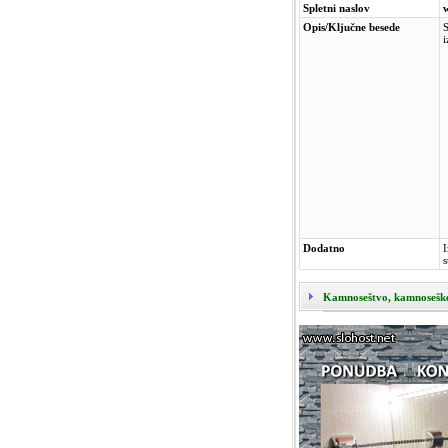
Spletni naslov
Opis/Ključne besede
S
i
Dodatno
I
s
Kamnoseštvo, kamnoseške