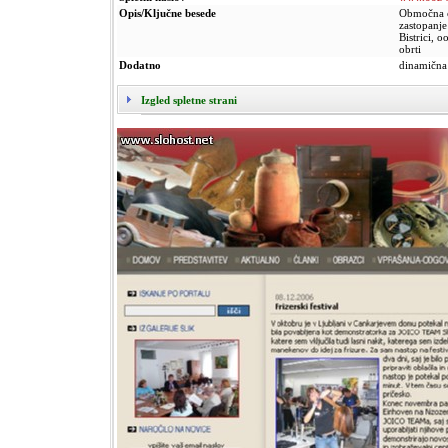
Opis/Ključne besede
Območna ob
zastopanje
Bistrici, o
obrti
Dodatno
dinamična 
Izgled spletne strani