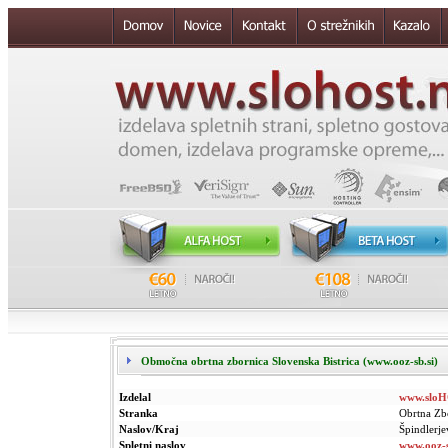
Območna obrtna zbornica Slovenska Bistrica (www.ooz-sb.si)
Izdelal
www.sloH
Stranka
Obrtna Zbo
Naslov/Kraj
Špindlerje
Spletni naslov
www.ooz-s