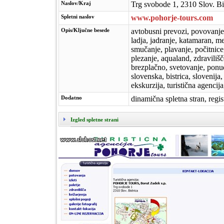
Naslov/Kraj
Trg svobode 1, 2310 Slov. Bi
Spletni naslov
www.pohorje-tours.com
Opis/Ključne besede
avtobusni prevozi, povovanje, 
ladja, jadranje, katamaran, me
smučanje, plavanje, počitnice,
plezanje, aqualand, zdravilišč
brezplačno, svetovanje, ponu
slovenska, bistrica, slovenija,
ekskurzija, turistična agencija
Dodatno
dinamična spletna stran, regi
Izgled spletne strani