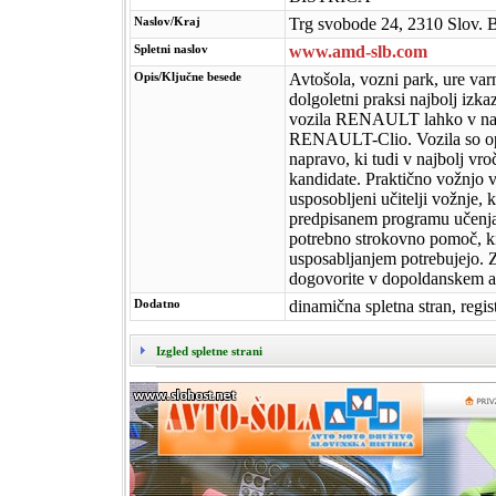
Naslov/Kraj
Trg svobode 24, 2310 Slov. B
Spletni naslov
www.amd-slb.com
Opis/Ključne besede
Avtošola, vozni park, ure varn
dolgoletni praksi najbolj izka
vozila RENAULT lahko v naši 
RENAULT-Clio. Vozila so op
napravo, ki tudi v najbolj vro
kandidate. Praktično vožnjo v
usposobljeni učitelji vožnje, 
predpisanem programu učenja 
potrebno strokovno pomoč, ki
usposabljanjem potrebujejo. Z
dogovorite v dopoldanskem al
Dodatno
dinamična spletna stran, regi
Izgled spletne strani