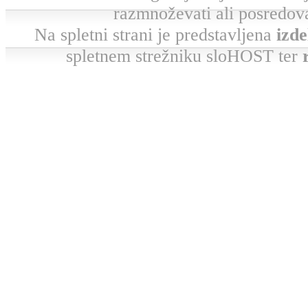
razmnoževati ali posredova
Na spletni strani je predstavljena
izde
spletnem strežniku sloHOST ter