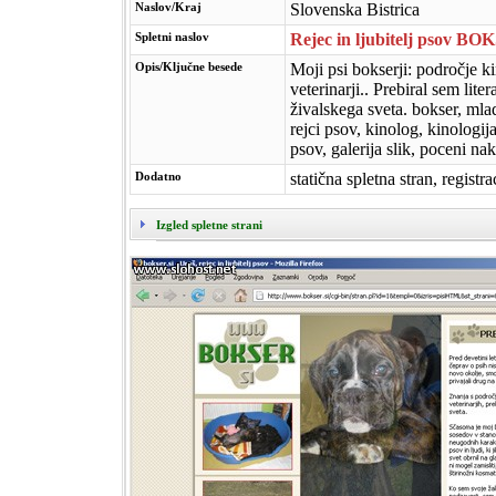
Naslov/Kraj
Slovenska Bistrica
Spletni naslov
Rejec in ljubitelj psov B
Opis/Ključne besede
Moji psi bokserji: področje ki
veterinarji.. Prebiral sem liter
živalskega sveta. bokser, mla
rejci psov, kinolog, kinologija
psov, galerija slik, poceni na
Dodatno
statična spletna stran, regist
Izgled spletne strani