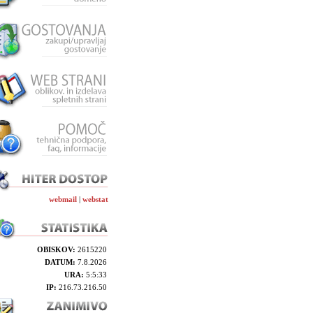
webmail
|
webstat
OBISKOV:
2615220
DATUM:
7.8.2026
URA:
5:5:33
IP:
216.73.216.50