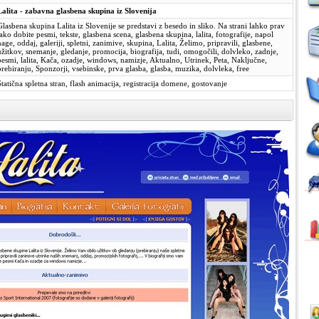
Lalita - zabavna glasbena skupina iz Slovenija
Glasbena skupina Lalita iz Slovenije se predstavi z besedo in sliko. Na strani lahko prav
tako dobite pesmi, tekste, glasbena scena, glasbena skupina, lalita, fotografije, napol
nage, oddaj, galeriji, spletni, zanimive, skupina, Lalita, Želimo, pripravili, glasbene,
užitkov, snemanje, gledanje, promocija, biografija, tudi, omogočili, dolvleko, zadnje,
pesmi, lalita, Kača, ozadje, windows, namizje, Aktualno, Utrinek, Peta, Naključne,
prebiranju, Sponzorji, vsebinske, prva glasba, glasba, muzika, dolvleka, free
Statična spletna stran, flash animacija, registracija domene, gostovanje