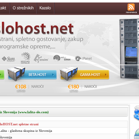
iz Slovenija (www.lalita-slo.com)
sloHOST.net spletne strani
Lalita - glasbena skupina iz Slovenija
Slovenija