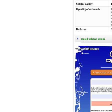
Spletni naslov
Opis/Ključne besede
Dodatno
Izgled spletne strani