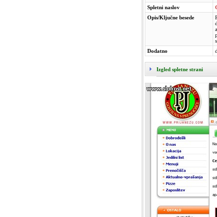
Spletni naslov
Opis/Ključne besede
Dodatno
Izgled spletne strani