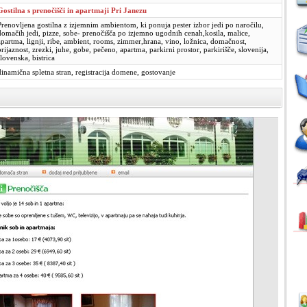
Gostilna s prenočišči in apartmaji Pri Janezu
Prenovljena gostilna z izjemnim ambientom, ki ponuja pester izbor jedi po naročilu,
domačih jedi, pizze, sobe- prenočišča po izjemno ugodnih cenah,kosila, malice,
apartma, lignji, ribe, ambient, rooms, zimmer,hrana, vino, ložnica, domačnost,
prijaznost, zrezki, juhe, gobe, pečeno, apartma, parkirni prostor, parkirišče, slovenija,
slovenska, bistrica
dinamična spletna stran, registracija domene, gostovanje