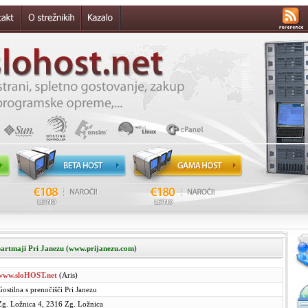
apartmaji Pri Janezu (www.prijanezu.com)
www.sloHOST.net
(Aris)
Gostilna s prenočišči Pri Janezu
Zg. Ložnica 4, 2316 Zg. Ložnica