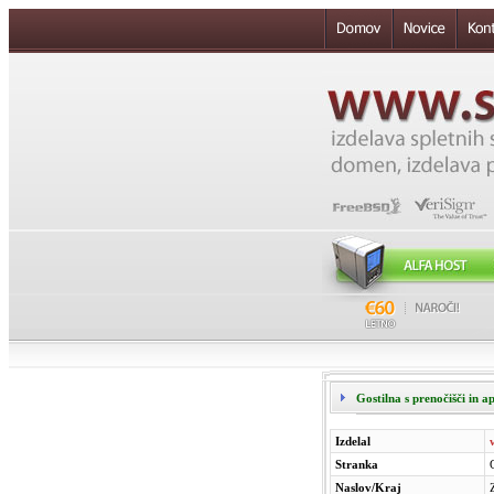
Gostilna s prenočišči in 
Izdelal
Stranka
Naslov/Kraj