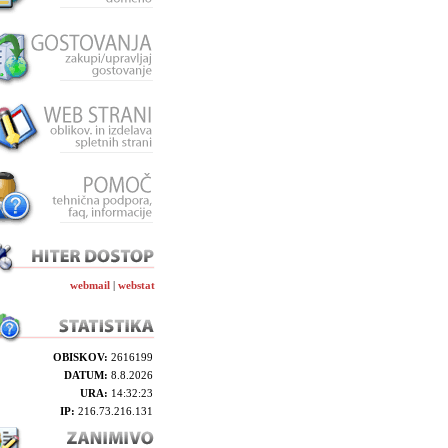
webmail
|
webstat
OBISKOV:
2616199
DATUM:
8.8.2026
URA:
14:32:23
IP:
216.73.216.131