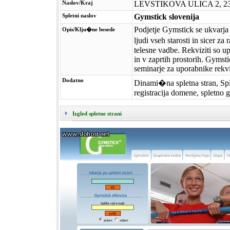
Naslov/Kraj
LEVSTIKOVA ULICA 2, 
Spletni naslov
Gymstick slovenija
Podjetje Gymstick se ukvarja
Opis/Klju�ne besede
ljudi vseh starosti in sicer z
telesne vadbe. Rekviziti so u
in v zaprtih prostorih. Gymsti
seminarje za uporabnike rekvi
Dodatno
Dinami�na spletna stran, Sple
registracija domene, spletno 
Izgled spletne strani