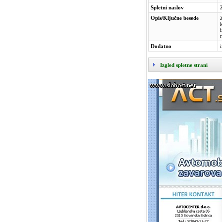
Spletni naslov
Opis/Ključne besede
Dodatno
Izgled spletne strani