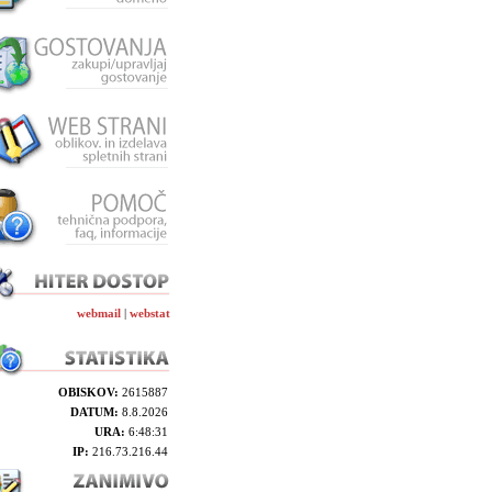
webmail
|
webstat
OBISKOV:
2615887
DATUM:
8.8.2026
URA:
6:48:31
IP:
216.73.216.44