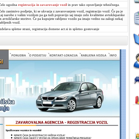
Zelo ugodna
registracija in zavarovanje vozil
in prav tako opravljanje tehničnega.
Zelo zanimivo podjetje, ki se ukvarja z zavarovanjem vozil, registracijo vozil. Če pa je
kaj narobe z vašim vozilom pa ga tudi popravijo saj imajo zelo kvalitetne avtokleparske
in avtoličarske storitve. Če pa kupujete rabljeno vozilo pa imajo vedno na zalogi nekaj
rabljenih vozil.
izdelava spletne strani, registracija domene act.si in spletno gostovanje