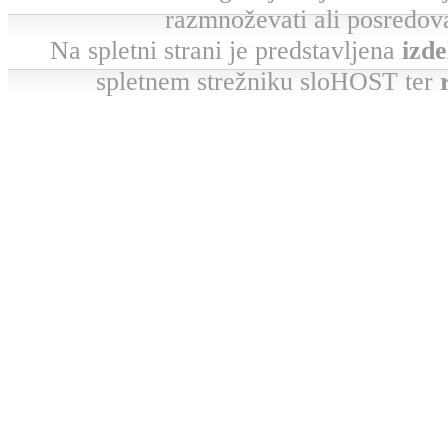
razmnoževati ali posredova
Na spletni strani je predstavljena
izde
spletnem strežniku sloHOST ter