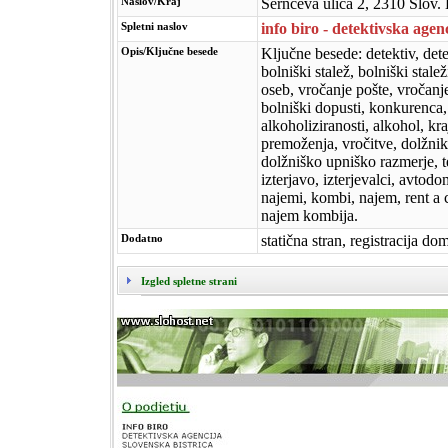
Naslov/Kraj
Sernčeva ulica 2, 2310 Slov. 
Spletni naslov
info biro - detektivska agen
Opis/Ključne besede
Ključne besede: detektiv, dete
bolniški stalež, bolniški stale
oseb, vročanje pošte, vročanj
bolniški dopusti, konkurenca, 
alkoholiziranosti, alkohol, kra
premoženja, vročitve, dolžniki
dolžniško upniško razmerje, te
izterjavo, izterjevalci, avtod
najemi, kombi, najem, rent a 
najem kombija.
Dodatno
statična stran, registracija d
Izgled spletne strani