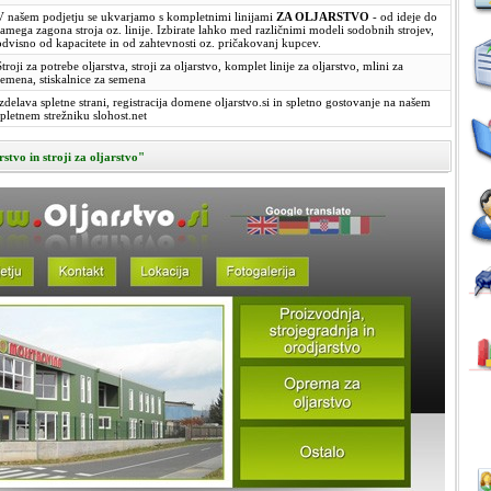
V našem podjetju se ukvarjamo s kompletnimi linijami
ZA OLJARSTVO
- od ideje do
samega zagona stroja oz. linije. Izbirate lahko med različnimi modeli sodobnih strojev,
odvisno od kapacitete in od zahtevnosti oz. pričakovanj kupcev.
Stroji za potrebe oljarstva, stroji za oljarstvo, komplet linije za oljarstvo, mlini za
semena, stiskalnice za semena
izdelava spletne strani, registracija domene oljarstvo.si in spletno gostovanje na našem
spletnem strežniku slohost.net
rstvo in stroji za oljarstvo"