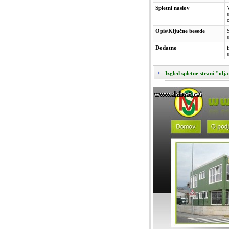
Spletni naslov
Opis/Ključne besede
Dodatno
Izgled spletne strani "olja