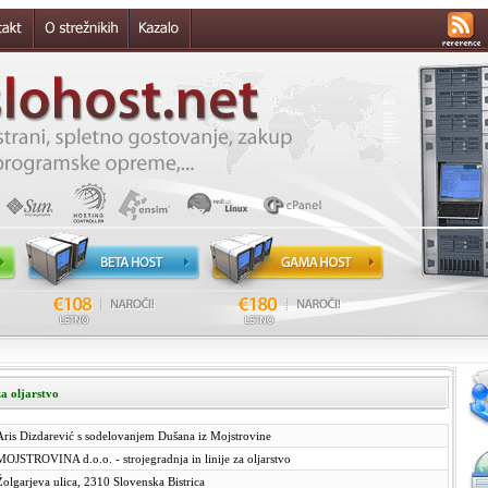
 za oljarstvo
Aris Dizdarević s sodelovanjem Dušana iz Mojstrovine
MOJSTROVINA d.o.o. - strojegradnja in linije za oljarstvo
Žolgarjeva ulica, 2310 Slovenska Bistrica