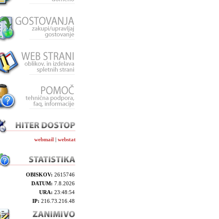
webmail
|
webstat
OBISKOV:
2615746
DATUM:
7.8.2026
URA:
23:48:54
IP:
216.73.216.48