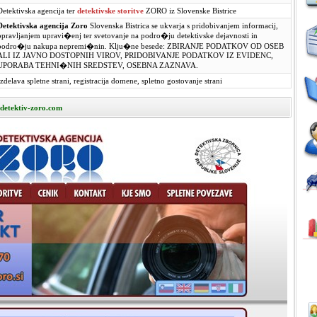
Detektivska agencija ter
detektivske storitve
ZORO iz Slovenske Bistrice
Detektivska agencija Zoro
Slovenska Bistrica se ukvarja s pridobivanjem informacij,
opravljanjem upravi�enj ter svetovanje na podro�ju detektivske dejavnosti in
podro�ju nakupa nepremi�nin. Klju�ne besede: ZBIRANJE PODATKOV OD OSEB
ALI IZ JAVNO DOSTOPNIH VIROV, PRIDOBIVANJE PODATKOV IZ EVIDENC,
UPORABA TEHNI�NIH SREDSTEV, OSEBNA ZAZNAVA.
Izdelava spletne strani, registracija domene, spletno gostovanje strani
.detektiv-zoro.com