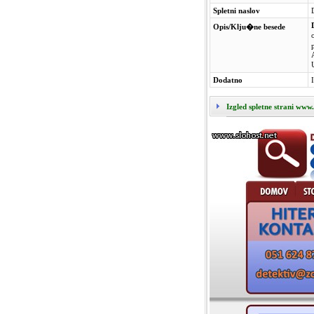
Spletni naslov
Opis/Klju�ne besede
Dodatno
Izgled spletne strani www