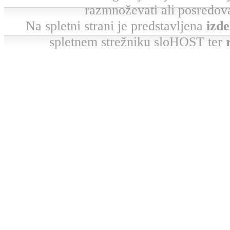
razmnoževati ali posredova
Na spletni strani je predstavljena
izde
spletnem strežniku sloHOST ter