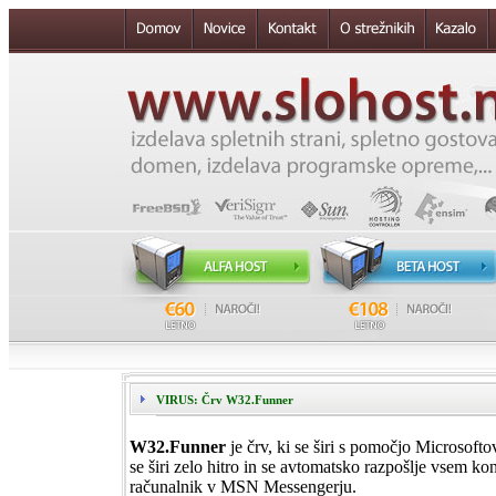
VIRUS: Črv W32.Funner
W32.Funner
je črv, ki se širi s pomočjo Microsof
se širi zelo hitro in se avtomatsko razpošlje vsem ko
računalnik v MSN Messengerju.