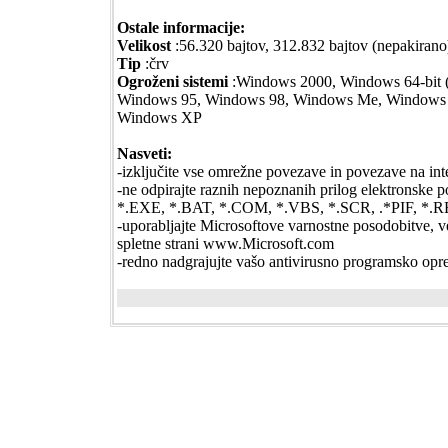
Ostale informacije:
Velikost
:56.320 bajtov, 312.832 bajtov (nepakirano
Tip
:črv
Ogroženi sistemi
:Windows 2000, Windows 64-bit 
Windows 95, Windows 98, Windows Me, Windows 
Windows XP
Nasveti:
-izključite vse omrežne povezave in povezave na int
-ne odpirajte raznih nepoznanih prilog elektronske po
*.EXE, *.BAT, *.COM, *.VBS, *.SCR, .*PIF, *.
-uporabljajte Microsoftove varnostne posodobitve, v
spletne strani www.Microsoft.com
-redno nadgrajujte vašo antivirusno programsko opre