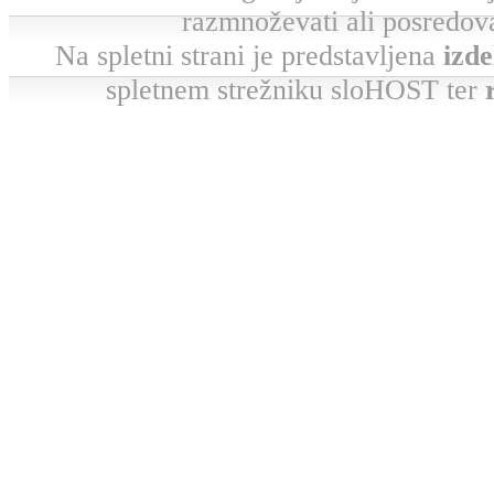
razmnoževati ali posredova
Na spletni strani je predstavljena
izde
spletnem strežniku sloHOST ter