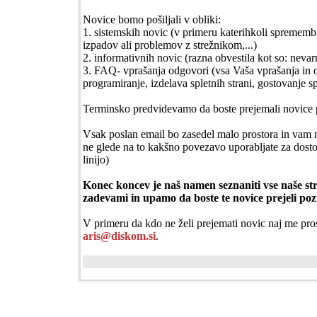
Novice bomo pošiljali v obliki:
1. sistemskih novic (v primeru katerihkoli sprememb
izpadov ali problemov z strežnikom,...)
2. informativnih novic (razna obvestila kot so: neva
3. FAQ- vprašanja odgovori (vsa Vaša vprašanja in o
programiranje, izdelava spletnih strani, gostovanje sp
Terminsko predvidevamo da boste prejemali novice 
Vsak poslan email bo zasedel malo prostora in vam n
ne glede na to kakšno povezavo uporabljate za dostop
linijo)
Konec koncev je naš namen seznaniti vse naše st
zadevami in upamo da boste te novice prejeli poz
V primeru da kdo ne želi prejemati novic naj me pro
aris@diskom.si
.