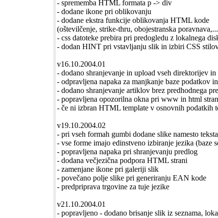
- sprememba HTML formata p -> div
- dodane ikone pri oblikovanju
- dodane ekstra funkcije oblikovanja HTML kode
(oštevilčenje, strike-thru, obojestranska poravnava,...
- css datoteke prebira pri predogledu z lokalnega dis
- dodan HINT pri vstavljanju slik in izbiri CSS stilo
v16.10.2004.01
- dodano shranjevanje in upload vseh direktorijev i
- odpravljena napaka za manjkanje baze podatkov in 
- dodano shranjevanje artiklov brez predhodnega pr
- popravljena opozorilna okna pri www in html stra
- če ni izbran HTML template v osnovnih podatkih t
v19.10.2004.02
- pri vseh formah gumbi dodane slike namesto teksta
- vse forme imajo edinstveno izbiranje jezika (baze 
- popravljena napaka pri shranjevanju predlog
- dodana večjezična podpora HTML strani
- zamenjane ikone pri galeriji slik
- povečano polje slike pri generiranju EAN kode
- predpriprava trgovine za tuje jezike
v21.10.2004.01
- popravljeno - dodano brisanje slik iz seznama, loka