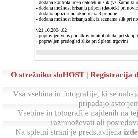
- dodana kontrola imen datotek in slik (vsi šumniki i
- dodana možnost brisanja pripon (datotek) pri novi
- dodano opozorilno okno max. 3 pripone
- dodana možnost brisanja slik iz seznama slik pri 
v21.10.2004.02
- popravljen vnos podatkov in html oblike pri sklop
- popravljen predogled slike pri Spletni trgovini
O strežniku sloHOST
|
Registracija
Vsa vsebina in fotografije, ki se nahaja
pripadajo avtorjem
Vsebine in fotografije najdenih na tej 
razmnoževati ali posredova
Na spletni strani je predstavljena
izde