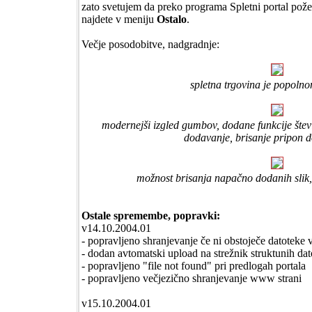
zato svetujem da preko programa Spletni portal pož
najdete v meniju
Ostalo
.
Večje posodobitve, nadgradnje:
spletna trgovina je popoln
modernejši izgled gumbov, dodane funkcije števi
dodavanje, brisanje pripon d
možnost brisanja napačno dodanih slik, ko
Ostale spremembe, popravki:
v14.10.2004.01
- popravljeno shranjevanje če ni obstoječe datoteke 
- dodan avtomatski upload na strežnik struktunih dat
- popravljeno "file not found" pri predlogah portala
- popravljeno večjezično shranjevanje www strani
v15.10.2004.01