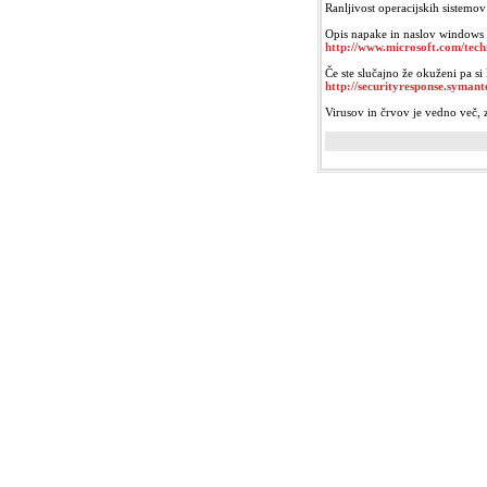
Ranljivost operacijskih sistemo
Opis napake in naslov windows
http://www.microsoft.com/tech
Če ste slučajno že okuženi pa si
http://securityresponse.syman
Virusov in črvov je vedno več, z