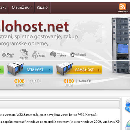
e s virusom W32.Sasser sedaj pa z novejšimi virusi kot so W32.Korgo.?.
ja napako microsoft windows operacijskih sistemov (in sicer windows 2000, windows XP