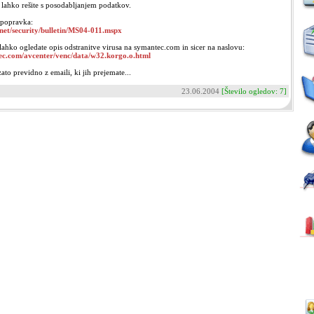
v lahko rešite s posodabljanjem podatkov.
 popravka:
net/security/bulletin/MS04-011.mspx
 lahko ogledate opis odstranitve virusa na symantec.com in sicer na naslovu:
tec.com/avcenter/venc/data/w32.korgo.o.html
ato previdno z emaili, ki jih prejemate...
23.06.2004
[Število ogledov: 7]