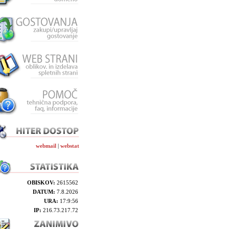
webmail
|
webstat
OBISKOV:
2615562
DATUM:
7.8.2026
URA:
17:9:56
IP:
216.73.217.72