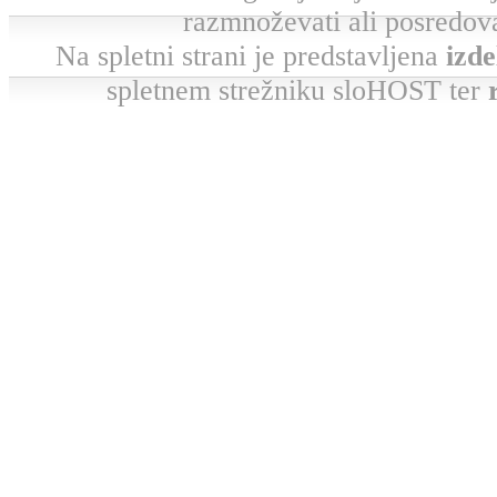
razmnoževati ali posredova
Na spletni strani je predstavljena
izde
spletnem strežniku sloHOST ter