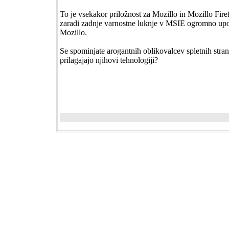
To je vsekakor priložnost za Mozillo in Mozillo Fire
zaradi zadnje varnostne luknje v MSIE ogromno upo
Mozillo.
Se spominjate arogantnih oblikovalcev spletnih strani
prilagajajo njihovi tehnologiji?