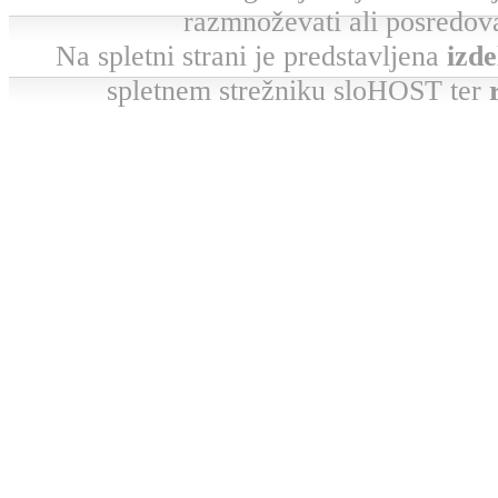
razmnoževati ali posredova
Na spletni strani je predstavljena
izde
spletnem strežniku sloHOST ter