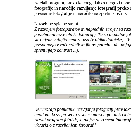
izdelali program, preko katerega lahko njegovi upora
fotografije in
naročijo razvijanje fotografij preko 
presname fotografije in naročilo na spletni strežnik
Iz vsebine spletne strani
Z razvojem fotoaparatov in naprednih strojev za razvi
popolnoma nove oblike fotografij. To so digitalne fot
shranjene v digitalnem zapisu (v obliki datoteke). T
presnamejo v računalnik in jih po potrebi tudi urejaj
spreminjajo kontrast ...).
Ker morajo ponudniki razvijanja fotografij prav tako
trendom, ki so pa sedaj v smeri naročanja preko int
razviti program fotoUP, ki olajša delo vsem fotograf
ukvarjajo z razvijanjem fotografij.