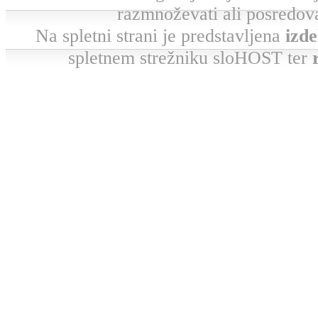
razmnoževati ali posredova
Na spletni strani je predstavljena
izde
spletnem strežniku sloHOST ter