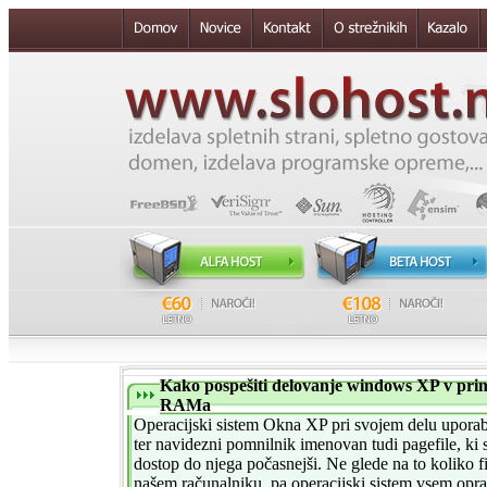
Kako pospešiti delovanje windows XP v pri
RAMa
Operacijski sistem Okna XP pri svojem delu uporabl
ter navidezni pomnilnik imenovan tudi pagefile, ki s
dostop do njega počasnejši. Ne glede na to koliko
našem računalniku, pa operacijski sistem vsem opra