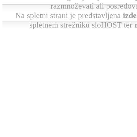
razmnoževati ali posredova
Na spletni strani je predstavljena
izde
spletnem strežniku sloHOST ter